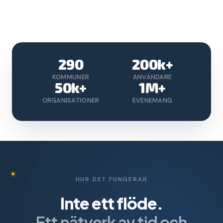
290
200k+
KOMMUNER
ANVÄNDARE
50k+
1M+
ORGANISATIONER
EVENEMANG
HUR DET FUNGERAR
Inte ett flöde.
Ett nätverk av tid och