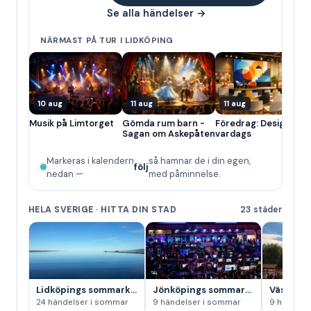
Se alla händelser →
NÄRMAST PÅ TUR I LIDKÖPING
10 aug
11 aug
11 aug
Musik på Limtorget
Gömda rum barn -
Föredrag: Design till
Sagan om Askepåten
vardags
Markeras i kalendern
så hamnar de i din egen,
följ
nedan —
med påminnelse.
HELA SVERIGE · HITTA DIN STAD
23 städer
Lidköpings sommarkalender
Jönköpings sommarkalender
24 händelser i sommar
9 händelser i sommar
9 händels