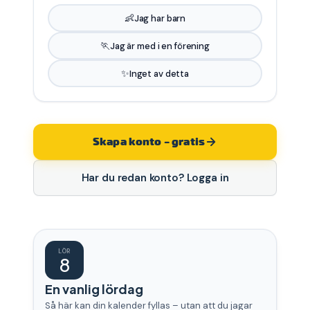
👶
Jag har barn
🏃
Jag är med i en förening
✨
Inget av detta
Skapa konto – gratis
Har du redan konto? Logga in
LÖR
8
En vanlig lördag
Så här kan din kalender fyllas – utan att du jagar