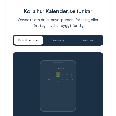
Kolla hur Kalender.se funkar
Oavsett om du är privatperson, förening eller
företag – vi har byggt för dig
Privatperson
Förening
Företag
Februari 2026
10
11
12
13
14
15
16
17
18
19
20
21
22
23