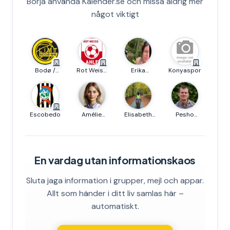
Börja använda Kalender.se och missa aldrig mer
något viktigt
Bodø /
Rot Weiss
Erika
Konyaspor
Glimt U19
Ahlen
Axelsson
Escobedo
Amélie
Elisabeth
Pesho
Dubois
Hallgren
Hedberg
En vardag utan informationskaos
Sluta jaga information i grupper, mejl och appar.
Allt som händer i ditt liv samlas här –
automatiskt.