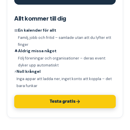
Fotbollsträning
Allt kommer till dig
Föräldramöte
Spelning
En kalender för allt
📅
Familj, jobb och fritid – samlade utan att du lyfter ett
finger
Aldrig missa något
🔔
Följ föreningar och organisationer – deras event
dyker upp automatiskt
Noll krångel
⚡
Inga appar att ladda ner, inget konto att koppla – det
bara funkar
Testa gratis