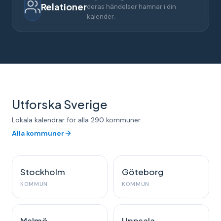
Relationer
deras händelser hamnar i din
kalender.
Utforska Sverige
Lokala kalendrar för alla 290 kommuner
Alla kommuner
Stockholm
Göteborg
KOMMUN
KOMMUN
Malmö
Uppsala