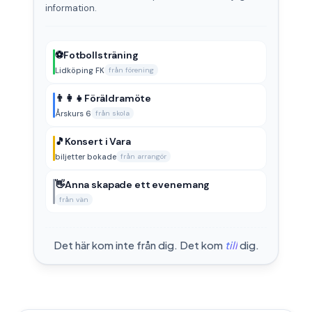
information.
⚽
Fotbollsträning
Lidköping FK
från förening
👨‍👩‍👧
Föräldramöte
Årskurs 6
från skola
🎵
Konsert i Vara
biljetter bokade
från arrangör
👋
Anna skapade ett evenemang
från vän
Det här kom inte från dig. Det kom
till
dig.