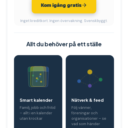
Kom igång gratis
Inget kreditkort. Ingen övervakning. Svenskbyggt.
Allt du behöver på ett ställe
Smart kalender
Nätverk & feed
Familj, jobb och fritid
Följ vänner,
– allt i en kalender
föreningar och
utan krockar
organisationer – se
vad som händer