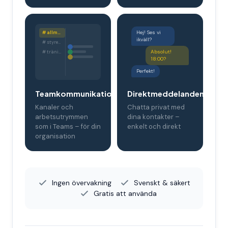
Hej! Ses vi
# allmänt
ikväll?
# styrelsen
Absolut!
# träning
18:00?
Perfekt!
Teamkommunikation
Direktmeddelanden
Kanaler och
Chatta privat med
arbetsutrymmen
dina kontakter –
som i Teams – för din
enkelt och direkt
organisation
Ingen övervakning
Svenskt & säkert
Gratis att använda