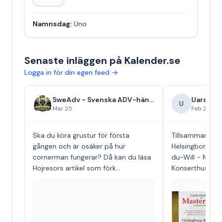
Namnsdag:
Uno
Senaste inläggen på Kalender.se
Logga in för din egen feed →
SweAdv - Svenska ADV-händelser
Uarda-a
U
Mar 25
Feb 23
Ska du köra grustur för första
Tillsammans m
gången och är osäker på hur
Helsingborg Kä
cornerman fungerar? Då kan du läsa
du-Will - Maste
Hojresors artikel som förk...
Konserthuset i 