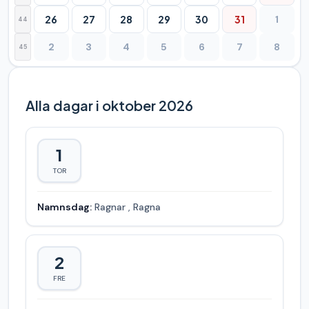
26
27
28
29
30
31
1
44
2
3
4
5
6
7
8
45
Alla dagar i oktober 2026
1
TOR
Namnsdag:
Ragnar
,
Ragna
2
FRE