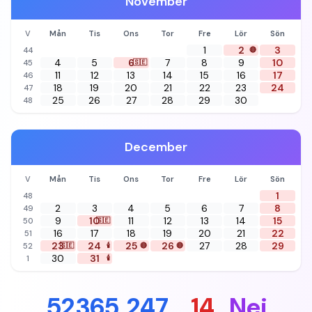
November
V
Mån
Tis
Ons
Tor
Fre
Lör
Sön
1
2
3
44
🔴
4
5
6
7
8
9
10
45
🇸🇪
11
12
13
14
15
16
17
46
18
19
20
21
22
23
24
47
25
26
27
28
29
30
48
December
V
Mån
Tis
Ons
Tor
Fre
Lör
Sön
1
48
2
3
4
5
6
7
8
49
9
10
11
12
13
14
15
50
🇸🇪
16
17
18
19
20
21
22
51
23
24
25
26
27
28
29
52
🇸🇪
🕯️
🔴
🔴
30
31
1
🕯️
52
365
247
14
Nej