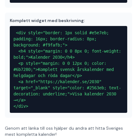
Komplett widget med beskrivning:
 <div style="border: 1px solid #e5e7eb; 
padding: 16px; border-radius: 8px; 
background: #f9fafb;">

  <h4 style="margin: 0 0 8px 0; font-weight: 
bold;">Kalender 2030</h4>

  <p style="margin: 0 0 12px 0; color: 
#6b7280;">Komplett svensk årskalender med 
helgdagar och röda dagar</p>

  <a href="https://kalender.se/2030" 
target="_blank" style="color: #2563eb; text-
decoration: underline;">Visa kalender 2030 
→</a>

</div> 
Genom att länka till oss hjälper du andra att hitta Sveriges
mest kompletta kalender!