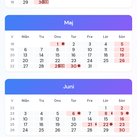
29
30
18
🇸🇪
Maj
V
Mån
Tis
Ons
Tor
Fre
Lör
Sön
1
2
3
4
5
18
🔴
6
7
8
9
10
11
12
19
13
14
15
16
17
18
19
20
20
21
22
23
24
25
26
21
27
28
29
30
31
22
🇸🇪
🔴
Juni
V
Mån
Tis
Ons
Tor
Fre
Lör
Sön
1
2
22
3
4
5
6
7
8
9
23
🔴
🕯️
🔴
10
11
12
13
14
15
16
24
17
18
19
20
21
22
23
25
🕯️
🔴
24
25
26
27
28
29
30
26