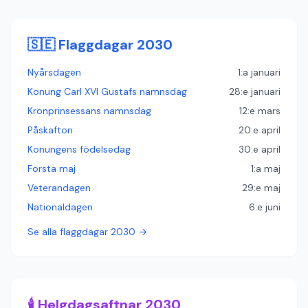
🇸🇪 Flaggdagar 2030
Nyårsdagen
1:a januari
Konung Carl XVI Gustafs namnsdag
28:e januari
Kronprinsessans namnsdag
12:e mars
Påskafton
20:e april
Konungens födelsedag
30:e april
Första maj
1:a maj
Veterandagen
29:e maj
Nationaldagen
6:e juni
Se alla flaggdagar 2030 →
🕯️ Helgdagsaftnar 2030