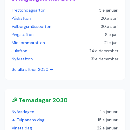
Trettondagsafton
5:e januari
Påskafton
20:e april
Valborgsmässoafton
30:e april
Pingstafton
8:e juni
Midsommarafton
21:e juni
Julafton
24:e december
Nyårsafton
31:e december
Se alla aftnar 2030 →
🎉 Temadagar 2030
Nyårsdagen
1:a januari
🌷 Tulpanens dag
15:e januari
Vinets dag
22:e januari