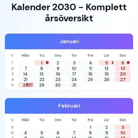
Kalender 2030 - Komplett
årsöversikt
Januari
V
Mån
Tis
Ons
Tor
Fre
Lör
Sön
1
2
3
4
5
6
1
🔴
🕯️
🔴
7
8
9
10
11
12
13
2
14
15
16
17
18
19
20
3
21
22
23
24
25
26
27
4
28
29
30
31
5
🇸🇪
Februari
V
Mån
Tis
Ons
Tor
Fre
Lör
Sön
1
2
3
5
4
5
6
7
8
9
10
6