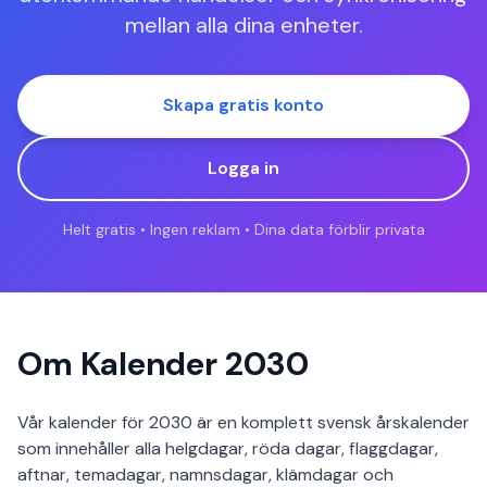
mellan alla dina enheter.
Skapa gratis konto
Logga in
Helt gratis • Ingen reklam • Dina data förblir privata
Om Kalender 2030
Vår kalender för 2030 är en komplett svensk årskalender
som innehåller alla helgdagar, röda dagar, flaggdagar,
aftnar, temadagar, namnsdagar, klämdagar och