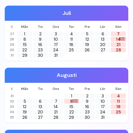
Juli
V
Mån
Tis
Ons
Tor
Fre
Lör
Sön
1
2
3
4
5
6
7
27
8
9
10
11
12
13
14
28
🇸🇪
15
16
17
18
19
20
21
29
22
23
24
25
26
27
28
30
29
30
31
31
Augusti
V
Mån
Tis
Ons
Tor
Fre
Lör
Sön
1
2
3
4
31
5
6
7
8
9
10
11
32
🇸🇪
12
13
14
15
16
17
18
33
19
20
21
22
23
24
25
34
26
27
28
29
30
31
35