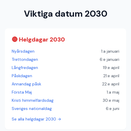
Viktiga datum 2030
🔴 Helgdagar 2030
Nyårsdagen
1:a januari
Trettondagen
6:e januari
Långfredagen
19:e april
Påskdagen
21:e april
Annandag påsk
22:e april
Första Maj
1:a maj
Kristi himmelfärdsdag
30:e maj
Sveriges nationaldag
6:e juni
Se alla helgdagar 2030 →