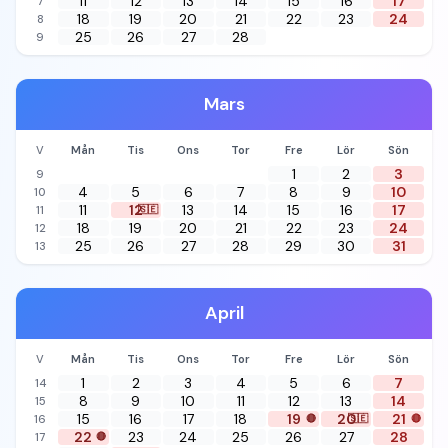
11
12
13
14
15
16
17
7
18
19
20
21
22
23
24
8
25
26
27
28
9
Mars
V
Mån
Tis
Ons
Tor
Fre
Lör
Sön
1
2
3
9
4
5
6
7
8
9
10
10
11
12
13
14
15
16
17
11
🇸🇪
18
19
20
21
22
23
24
12
25
26
27
28
29
30
31
13
April
V
Mån
Tis
Ons
Tor
Fre
Lör
Sön
1
2
3
4
5
6
7
14
8
9
10
11
12
13
14
15
15
16
17
18
19
20
21
16
🔴
🇸🇪
🔴
22
23
24
25
26
27
28
17
🔴