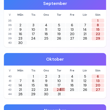
September
V
Mån
Tis
Ons
Tor
Fre
Lör
Sön
1
35
2
3
4
5
6
7
8
36
9
10
11
12
13
14
15
37
16
17
18
19
20
21
22
38
23
24
25
26
27
28
29
39
30
40
Oktober
V
Mån
Tis
Ons
Tor
Fre
Lör
Sön
1
2
3
4
5
6
40
7
8
9
10
11
12
13
41
14
15
16
17
18
19
20
42
21
22
23
24
25
26
27
43
🇸🇪
28
29
30
31
44