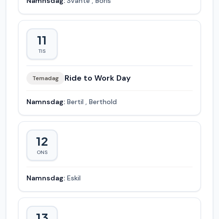
Namnsdag:
Svante
,
Boris
11
TIS
Ride to Work Day
Temadag
Namnsdag:
Bertil
,
Berthold
12
ONS
Namnsdag:
Eskil
13