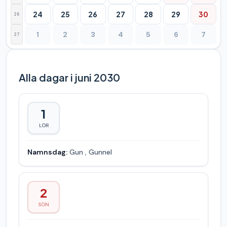
24
25
26
27
28
29
30
26
1
2
3
4
5
6
7
27
Alla dagar i juni 2030
1
LÖR
Namnsdag:
Gun
,
Gunnel
2
SÖN