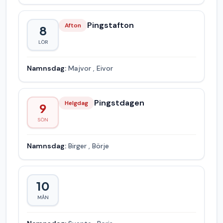
Pingstafton
Afton
8
LÖR
Namnsdag:
Majvor
,
Eivor
Pingstdagen
Helgdag
9
SÖN
Namnsdag:
Birger
,
Börje
10
MÅN