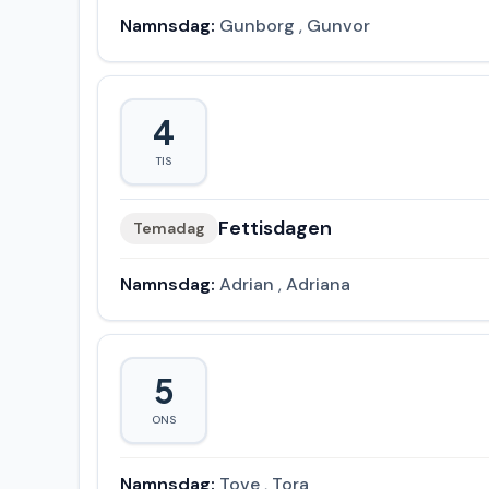
Namnsdag:
Gunborg
,
Gunvor
4
TIS
Fettisdagen
Temadag
Namnsdag:
Adrian
,
Adriana
5
ONS
Namnsdag:
Tove
,
Tora