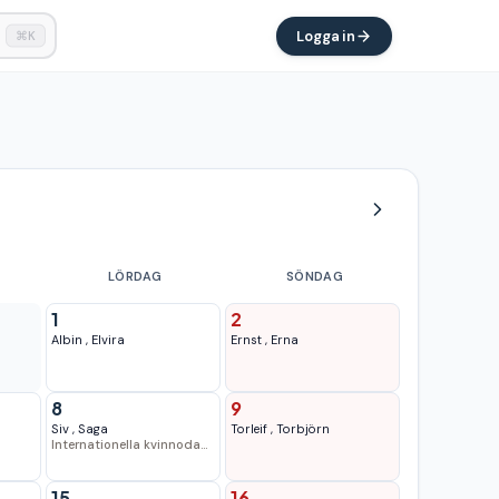
Logga in
⌘K
LÖRDAG
SÖNDAG
1
2
Albin
,
Elvira
Ernst
,
Erna
8
9
Siv
,
Saga
Torleif
,
Torbjörn
Internationella kvinnodagen
15
16