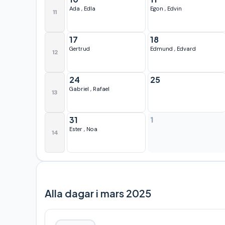
Ada
,
Edla
Egon
,
Edvin
11
17
18
Gertrud
Edmund
,
Edvard
12
24
25
Gabriel
,
Rafael
13
31
1
Ester
,
Noa
14
Alla dagar i mars 2025