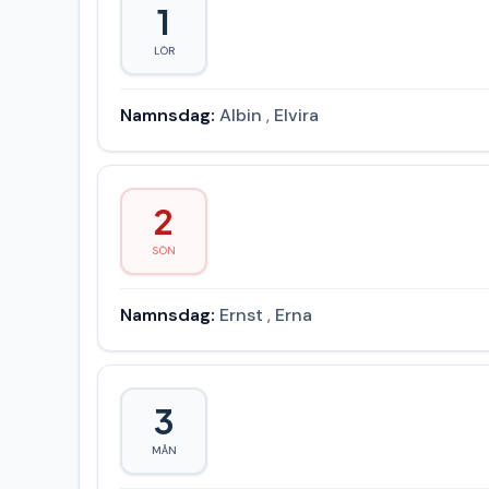
1
LÖR
Namnsdag:
Albin
,
Elvira
2
SÖN
Namnsdag:
Ernst
,
Erna
3
MÅN