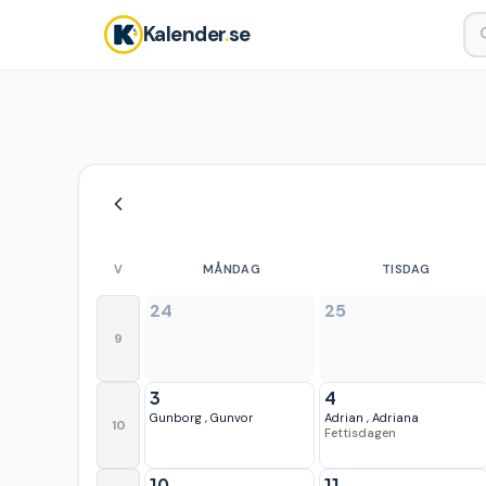
Kalender
.
se
V
MÅNDAG
TISDAG
24
25
9
3
4
Gunborg
,
Gunvor
Adrian
,
Adriana
10
Fettisdagen
10
11