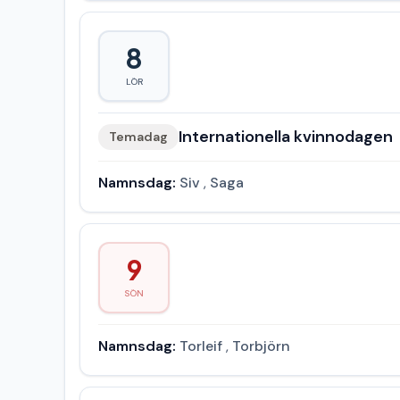
8
LÖR
Internationella kvinnodagen
Temadag
Namnsdag:
Siv
,
Saga
9
SÖN
Namnsdag:
Torleif
,
Torbjörn