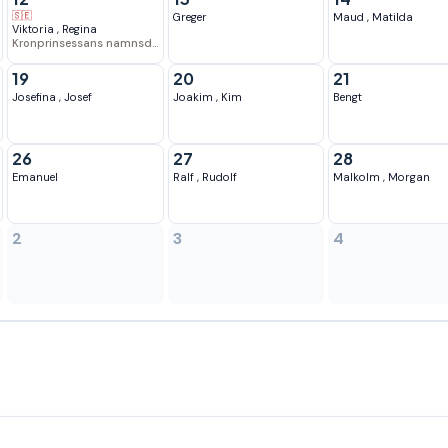
🇸🇪
Greger
Maud
,
Matilda
Viktoria
,
Regina
Kronprinsessans namnsdag
19
20
21
Josefina
,
Josef
Joakim
,
Kim
Bengt
26
27
28
Emanuel
Ralf
,
Rudolf
Malkolm
,
Morgan
2
3
4