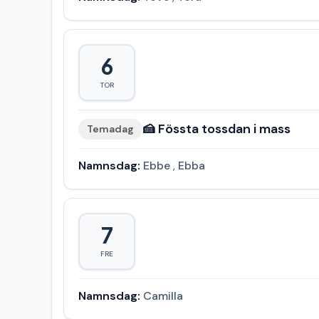
6
TOR
🍰 Fössta tossdan i mass
Temadag
Namnsdag:
Ebbe
,
Ebba
7
FRE
Namnsdag:
Camilla