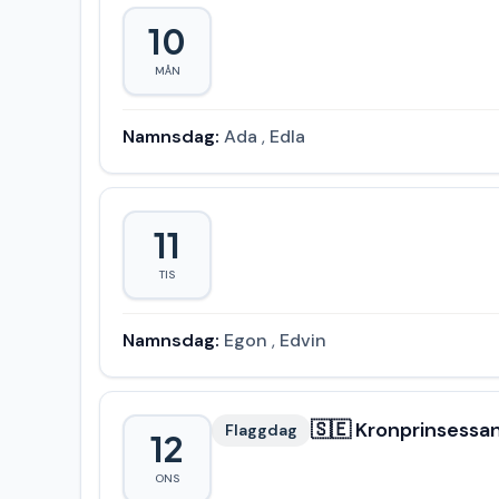
10
MÅN
Namnsdag:
Ada
,
Edla
11
TIS
Namnsdag:
Egon
,
Edvin
🇸🇪 Kronprinsess
Flaggdag
12
ONS