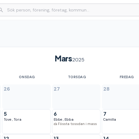
Mars
2025
ONSDAG
TORSDAG
FREDAG
26
27
28
5
6
7
Tove
,
Tora
Ebbe
,
Ebba
Camilla
🍰 Fössta tossdan i mass
12
13
14