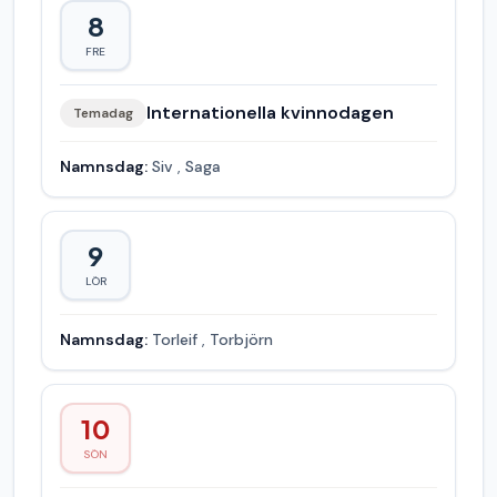
8
FRE
Internationella kvinnodagen
Temadag
Namnsdag:
Siv
,
Saga
9
LÖR
Namnsdag:
Torleif
,
Torbjörn
10
SÖN