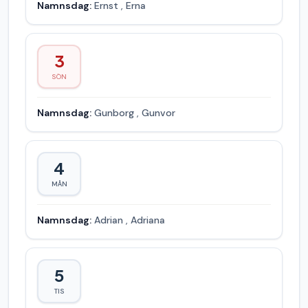
Namnsdag:
Ernst
,
Erna
3
SÖN
Namnsdag:
Gunborg
,
Gunvor
4
MÅN
Namnsdag:
Adrian
,
Adriana
5
TIS