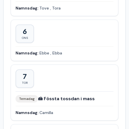
Namnsdag:
Tove
,
Tora
6
ONS
Namnsdag:
Ebbe
,
Ebba
7
TOR
🍰 Fössta tossdan i mass
Temadag
Namnsdag:
Camilla