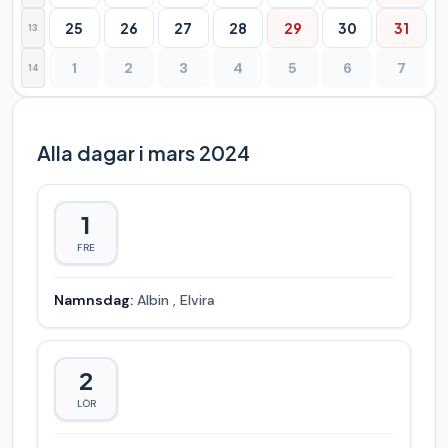
25
26
27
28
29
30
31
13
1
2
3
4
5
6
7
14
Alla dagar i mars 2024
1
FRE
Namnsdag:
Albin
,
Elvira
2
LÖR