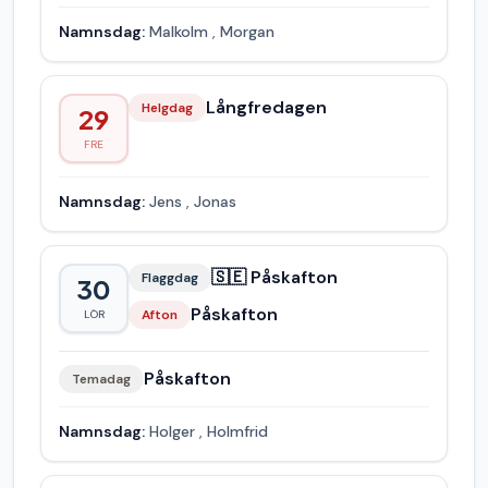
Namnsdag:
Malkolm
,
Morgan
Långfredagen
Helgdag
29
FRE
Namnsdag:
Jens
,
Jonas
🇸🇪 Påskafton
Flaggdag
30
Påskafton
Afton
LÖR
Påskafton
Temadag
Namnsdag:
Holger
,
Holmfrid