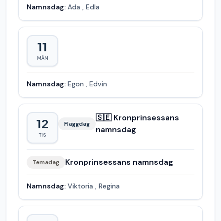
Namnsdag:
Ada
,
Edla
11
MÅN
Namnsdag:
Egon
,
Edvin
🇸🇪 Kronprinsessans
12
Flaggdag
namnsdag
TIS
Kronprinsessans namnsdag
Temadag
Namnsdag:
Viktoria
,
Regina