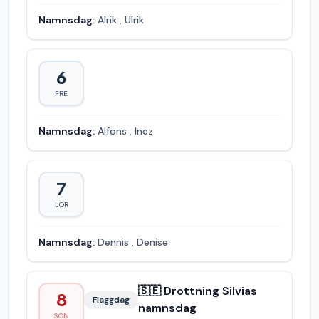
Namnsdag:
Alrik
,
Ulrik
6
FRE
Namnsdag:
Alfons
,
Inez
7
LÖR
Namnsdag:
Dennis
,
Denise
🇸🇪 Drottning Silvias
8
Flaggdag
namnsdag
SÖN