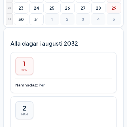
23
24
25
26
27
28
29
35
30
31
1
2
3
4
5
36
Alla dagar i augusti 2032
1
SÖN
Namnsdag:
Per
2
MÅN