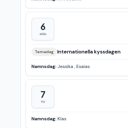
6
MÅN
Internationella kyssdagen
Temadag
Namnsdag:
Jessika
,
Esaias
7
TIS
Namnsdag:
Klas