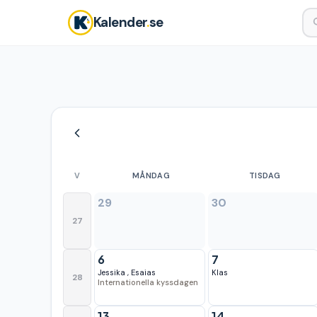
Kalender
.
se
V
MÅNDAG
TISDAG
29
30
27
6
7
Jessika
,
Esaias
Klas
28
Internationella kyssdagen
13
14