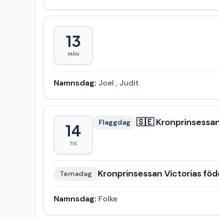
13
MÅN
Namnsdag:
Joel
,
Judit
🇸🇪 Kronprinsessan
Flaggdag
14
TIS
Kronprinsessan Victorias fö
Temadag
Namnsdag:
Folke