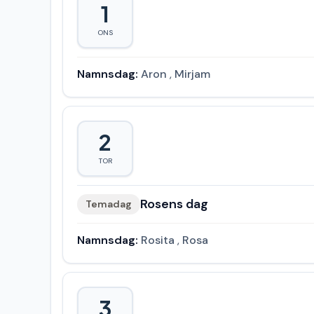
1
ONS
Namnsdag:
Aron
,
Mirjam
2
TOR
Rosens dag
Temadag
Namnsdag:
Rosita
,
Rosa
3