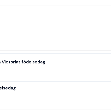
 Victorias födelsedag
delsedag