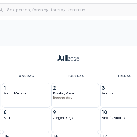
Juli
2026
ONSDAG
TORSDAG
FREDAG
1
2
3
Aron
,
Mirjam
Rosita
,
Rosa
Aurora
Rosens dag
8
9
10
Kjell
Jörgen
,
Örjan
André
,
Andrea
15
16
17