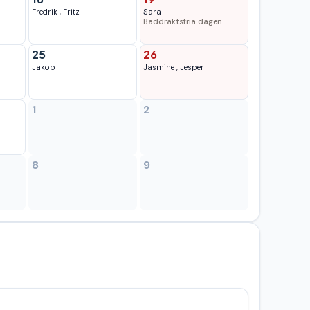
Fredrik
,
Fritz
Sara
Baddräktsfria dagen
25
26
Jakob
Jasmine
,
Jesper
1
2
8
9