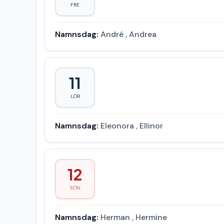
FRE
Namnsdag:
André
,
Andrea
11
LÖR
Namnsdag:
Eleonora
,
Ellinor
12
SÖN
Namnsdag:
Herman
,
Hermine