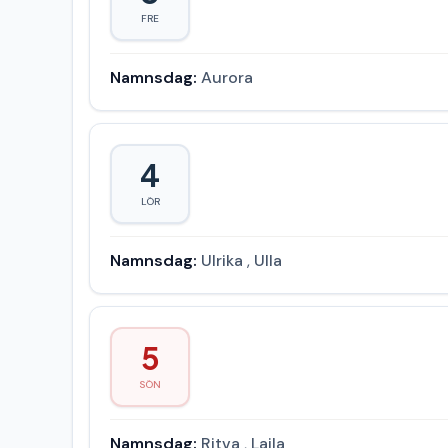
FRE
Namnsdag:
Aurora
4
LÖR
Namnsdag:
Ulrika
,
Ulla
5
SÖN
Namnsdag:
Ritva
,
Laila