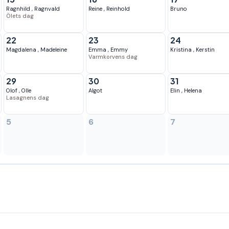
Ragnhild
,
Ragnvald
Reine
,
Reinhold
Bruno
Ölets dag
22
23
24
Magdalena
,
Madeleine
Emma
,
Emmy
Kristina
,
Kerstin
Varmkorvens dag
29
30
31
Olof
,
Olle
Algot
Elin
,
Helena
Lasagnens dag
5
6
7