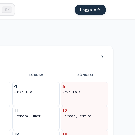
Logga in
⌘K
LÖRDAG
SÖNDAG
4
5
Ulrika
,
Ulla
Ritva
,
Laila
11
12
Eleonora
,
Ellinor
Herman
,
Hermine
18
19