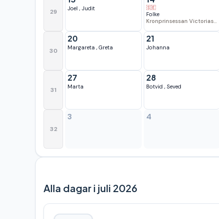
🇸🇪
Joel
,
Judit
29
Folke
Kronprinsessan Victorias födelsedag
20
21
Margareta
,
Greta
Johanna
30
27
28
Marta
Botvid
,
Seved
31
3
4
32
Alla dagar i juli 2026