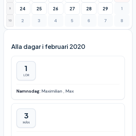
24
25
26
27
28
29
1
9
2
3
4
5
6
7
8
10
Alla dagar i februari 2020
1
LÖR
Namnsdag:
Maximilian
,
Max
3
MÅN