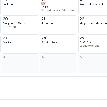
🇸🇪
Joel
,
Judit
Ragnhild
,
Ragnvald
Folke
Kronprinsessan Victorias födelsedag
20
21
22
Margareta
,
Greta
Johanna
Magdalena
,
Madelein
Ölets dag
27
28
29
Marta
Botvid
,
Seved
Olof
,
Olle
Lasagnens dag
3
4
5