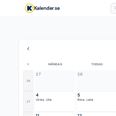
Kalender
.
se
V
MÅNDAG
TISDAG
27
28
26
4
5
Ulrika
,
Ulla
Ritva
,
Laila
27
11
12