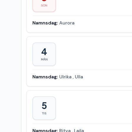
SÖN
Namnsdag:
Aurora
4
MÅN
Namnsdag:
Ulrika
,
Ulla
5
TIS
Namnsdag:
Ritva
,
Laila