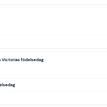
 Victorias födelsedag
delsedag