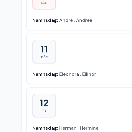
SÖN
Namnsdag:
André
,
Andrea
11
MÅN
Namnsdag:
Eleonora
,
Ellinor
12
TIS
Namnsdag:
Herman
,
Hermine