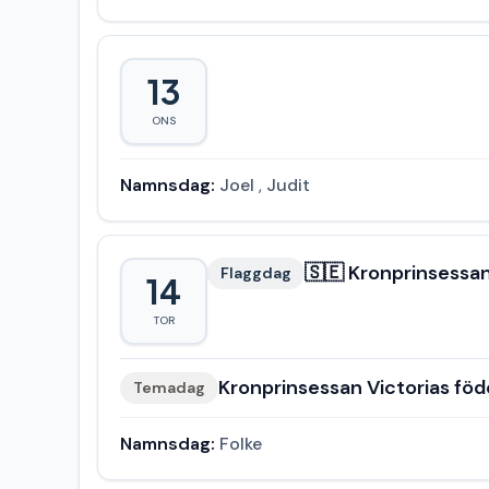
13
ONS
Namnsdag:
Joel
,
Judit
🇸🇪 Kronprinsessan
Flaggdag
14
TOR
Kronprinsessan Victorias fö
Temadag
Namnsdag:
Folke