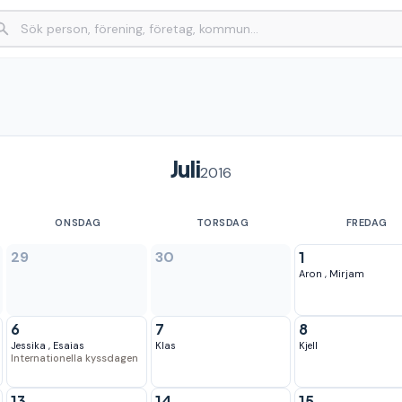
Juli
2016
ONSDAG
TORSDAG
FREDAG
29
30
1
Aron
,
Mirjam
6
7
8
Jessika
,
Esaias
Klas
Kjell
Internationella kyssdagen
13
14
15