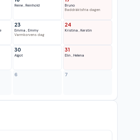
Reine
,
Reinhold
Bruno
Baddräktsfria dagen
23
24
e
Emma
,
Emmy
Kristina
,
Kerstin
Varmkorvens dag
30
31
Algot
Elin
,
Helena
6
7