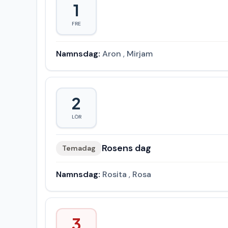
1
FRE
Namnsdag:
Aron
,
Mirjam
2
LÖR
Rosens dag
Temadag
Namnsdag:
Rosita
,
Rosa
3