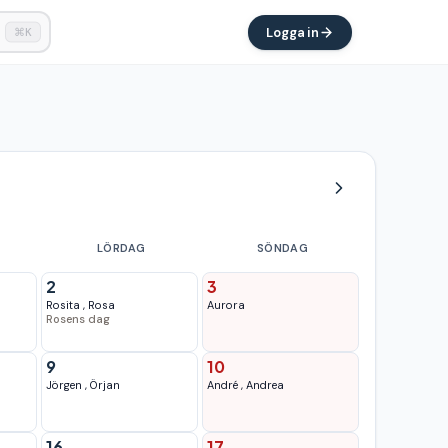
Logga in
⌘K
LÖRDAG
SÖNDAG
2
3
Rosita
,
Rosa
Aurora
Rosens dag
9
10
Jörgen
,
Örjan
André
,
Andrea
16
17